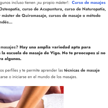
lgunos incluso tienen ¡su propio máster!:
Curso de masajes
Osteopatía, c
urso de Acupuntura, c
urso de Naturopatía,
y m
áster de Quiromasaje, cursos de masaje o método
landés…
e masajes?
Hay una amplia variedad apta para
n la escuela de masaje de Vigo. No te preocupes si no
ya algunos.
os perfiles y te permite aprender las
técnicas de masaje
zarse o iniciarse en el mundo de los masajes.