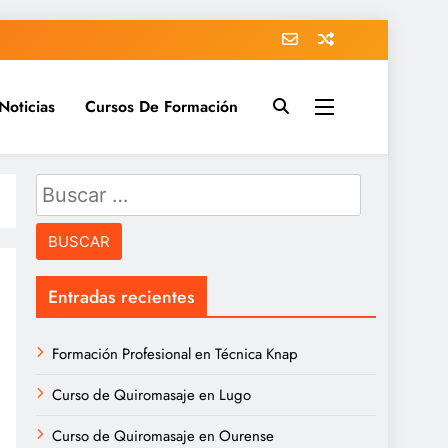
Noticias
Cursos De Formación
nder más + cursos y masters
ía de cursos
Buscar:
Entradas recientes
Formación Profesional en Técnica Knap
Curso de Quiromasaje en Lugo
Curso de Quiromasaje en Ourense