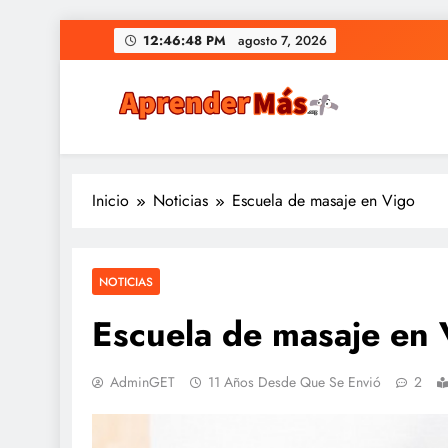
Saltar
12:46:50 PM
agosto 7, 2026
al
contenido
Aprendermás el buscado
Aprendermás es un buscador de cursos donde pod
Inicio
Noticias
Escuela de masaje en Vigo
NOTICIAS
Escuela de masaje en 
AdminGET
11 Años Desde Que Se Envió
2