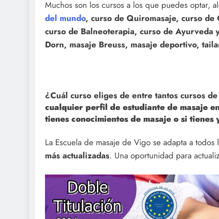
Muchos son los cursos a los que puedes optar, a
del mundo
, c
urso de Quiromasaje, c
urso de 
c
urso de Balneoterapia, c
urso de Ayurveda 
Dorn, masaje Breuss, masaje deportivo, tai
¿Cuál curso eliges de entre tantos cursos d
cualquier perfil de estudiante de masaje e
tienes conocimientos de masaje o si tienes 
La Escuela de masaje de Vigo se adapta a todos l
más actualizadas
. Una oportunidad para actuali