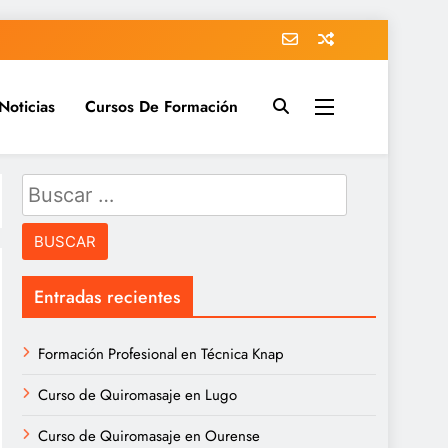
Noticias
Cursos De Formación
nder más + cursos y masters
ía de cursos
Buscar:
Entradas recientes
Formación Profesional en Técnica Knap
Curso de Quiromasaje en Lugo
Curso de Quiromasaje en Ourense