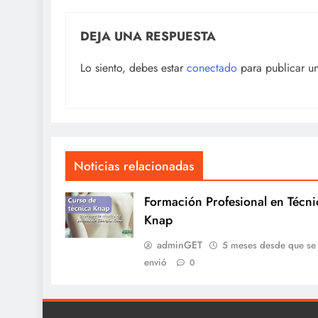
DEJA UNA RESPUESTA
Lo siento, debes estar
conectado
para publicar u
Noticias relacionadas
Formación Profesional en Técni
Knap
adminGET
5 meses desde que se
envió
0