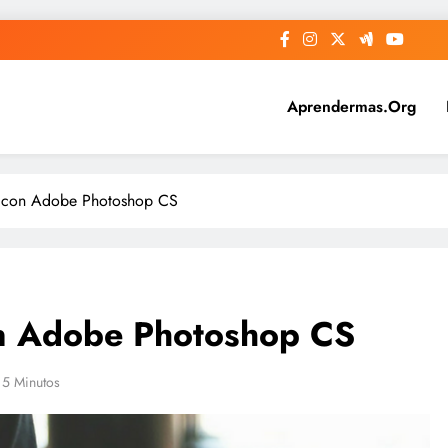
Aprendermas.org
r de cursos y masters para apre
rás aprender más sobre la materia que tu quieras, aprender + gu
 con Adobe Photoshop CS
n Adobe Photoshop CS
5 Minutos