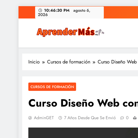
Saltar
10:46:31 PM
agosto 6, 2026
al
contenido
Aprendermás el buscado
Aprendermás es un buscador de cursos donde pod
Inicio
Cursos de formación
Curso Diseño Web
CURSOS DE FORMACIÓN
Curso Diseño Web co
AdminGET
7 Años Desde Que Se Envió
0